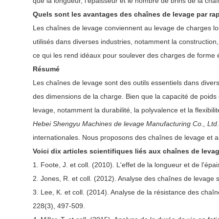
que la longueur, l'épaisseur et le nombre de brins de la cha
Quels sont les avantages des chaînes de levage par rap
Les chaînes de levage conviennent au levage de charges lourd
utilisés dans diverses industries, notamment la construction, 
ce qui les rend idéaux pour soulever des charges de forme é
Résumé
Les chaînes de levage sont des outils essentiels dans divers
des dimensions de la charge. Bien que la capacité de poids 
levage, notamment la durabilité, la polyvalence et la flexibilit
Hebei Shengyu Machines de levage Manufacturing Co., Ltd
internationales. Nous proposons des chaînes de levage et a
Voici dix articles scientifiques liés aux chaînes de levag
1. Foote, J. et coll. (2010). L'effet de la longueur et de l'é
2. Jones, R. et coll. (2012). Analyse des chaînes de levage 
3. Lee, K. et coll. (2014). Analyse de la résistance des cha
228(3), 497-509.