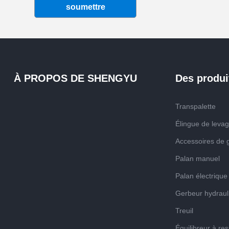
soumettre
À PROPOS DE SHENGYU
Des produi
Transpalette
Élingue de leva
Accessoires de
Palan manuel
Palan électrique
Gerbeur hydraul
Treuil
Équilibreur à res