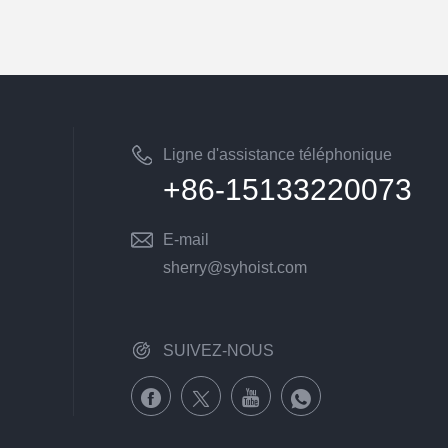
Ligne d'assistance téléphonique
+86-15133220073
nationale du service client
E-mail
sherry@syhoist.com
SUIVEZ-NOUS