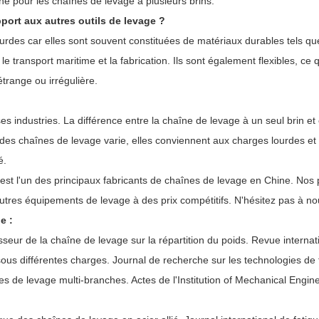
îne pour les chaînes de levage à plusieurs brins.
port aux autres outils de levage ?
es car elles sont souvent constituées de matériaux durables tels que l'
le transport maritime et la fabrication. Ils sont également flexibles, ce 
trange ou irrégulière.
es industries. La différence entre la chaîne de levage à un seul brin et
des chaînes de levage varie, elles conviennent aux charges lourdes et o
é.
.
est l'un des principaux fabricants de chaînes de levage en Chine. Nos
utres équipements de levage à des prix compétitifs. N'hésitez pas à n
e :
paisseur de la chaîne de levage sur la répartition du poids. Revue interna
sous différentes charges. Journal de recherche sur les technologies de 
înes de levage multi-branches. Actes de l'Institution of Mechanical Engi