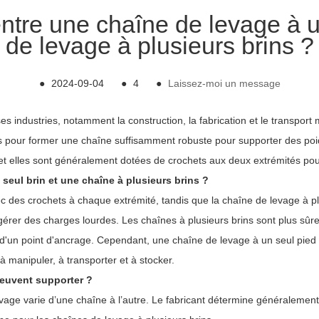
 entre une chaîne de levage à u
de levage à plusieurs brins ?
●
2024-09-04
●
4
●
Laissez-moi un message
es industries, notamment la construction, la fabrication et le transport
s pour former une chaîne suffisamment robuste pour supporter des poids
 et elles sont généralement dotées de crochets aux deux extrémités pou
 seul brin et une chaîne à plusieurs brins ?
c des crochets à chaque extrémité, tandis que la chaîne de levage à 
gérer des charges lourdes. Les chaînes à plusieurs brins sont plus sûres 
s d'un point d'ancrage. Cependant, une chaîne de levage à un seul pie
à manipuler, à transporter et à stocker.
peuvent supporter ?
e varie d’une chaîne à l’autre. Le fabricant détermine généralement ce