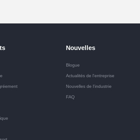
ts
Nouvelles
Blogue
ge
Actualités de l'entreprise
 gréement
Nouvelles de l'industrie
FAQ
ique
sort