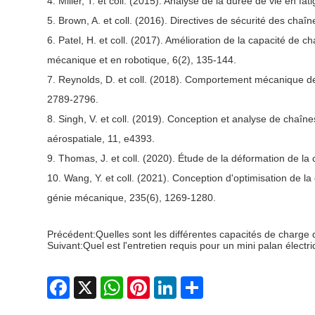
4. Miller, T. et coll. (2015). Analyse de la durée de vie en f
5. Brown, A. et coll. (2016). Directives de sécurité des chaî
6. Patel, H. et coll. (2017). Amélioration de la capacité de 
mécanique et en robotique, 6(2), 135-144.
7. Reynolds, D. et coll. (2018). Comportement mécanique des
2789-2796.
8. Singh, V. et coll. (2019). Conception et analyse de chaîn
aérospatiale, 11, e4393.
9. Thomas, J. et coll. (2020). Étude de la déformation de la 
10. Wang, Y. et coll. (2021). Conception d'optimisation de l
génie mécanique, 235(6), 1269-1280.
Précédent:
Quelles sont les différentes capacités de charge 
Suivant:
Quel est l'entretien requis pour un mini palan électr
Facebook
X
WhatsApp
Pinterest
LinkedIn
Share