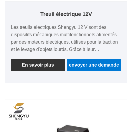
Treuil électrique 12V
Les treuils électriques Shengyu 12 V sont des
dispositifs mécaniques multifonctionnels alimentés
par des moteurs électriques, utilisés pour la traction
et le levage d'objets lourds. Grâce à leur
fonctionnement pratique et à leurs performances
puissantes, ils sont devenus des outils auxiliaires
En savoir plus
envoyer une demande
indispensables dans de nombreuses industries.
Leur structure de base se compose d'un moteur à
enroulement en série, d'un réducteur planétaire, d'un
câble en acier, d'une poignée de commande et d'une
unité de freinage. Le moteur électrique entraîne la
rotation du tambour et le réducteur amplifie le
couple, permettant ainsi une traction et un levage en
douceur d'objets lourds. L'unité de freinage se
verrouille automatiquement lorsque le câble en acier