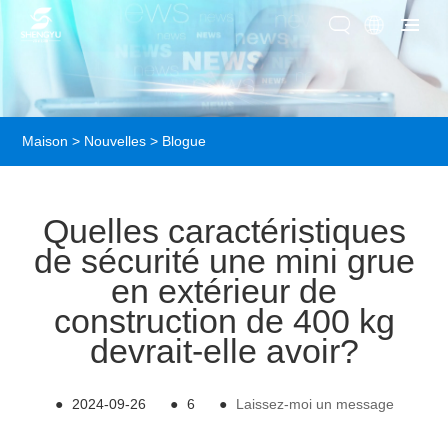
Maison
>
Nouvelles
>
Blogue
Quelles caractéristiques
de sécurité une mini grue
en extérieur de
construction de 400 kg
devrait-elle avoir?
●
2024-09-26
●
6
●
Laissez-moi un message