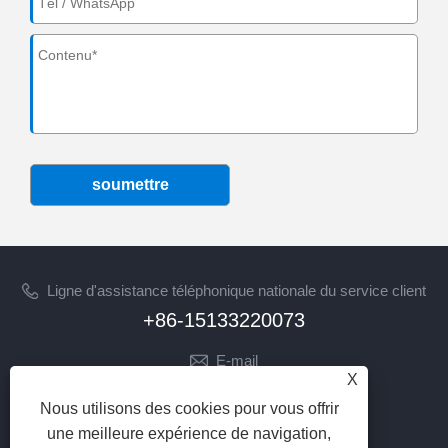
soumettre
Ligne d'assistance téléphonique nationale du service client
+86-15133220073
E-mail
X
sherry@syhoist.com
Nous utilisons des cookies pour vous offrir
SUIVEZ-NOUS
une meilleure expérience de navigation,