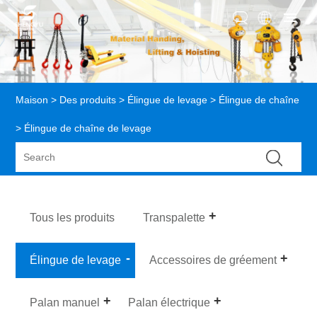
Maison
>
Des produits
>
Élingue de levage
>
Élingue de chaîne
> Élingue de chaîne de levage
Tous les produits
Transpalette
Élingue de levage
Accessoires de gréement
Palan manuel
Palan électrique