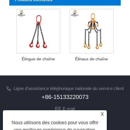
Élingue de chaîne
Élinaux de chaîne
Ligne d'assistance téléphonique nationale du service client
+86-15133220073
E-mail
X
sherry@syhoist.com
Nous utilisons des cookies pour vous offrir
SUIVEZ-NOUS
une meilleure expérience de navigation,